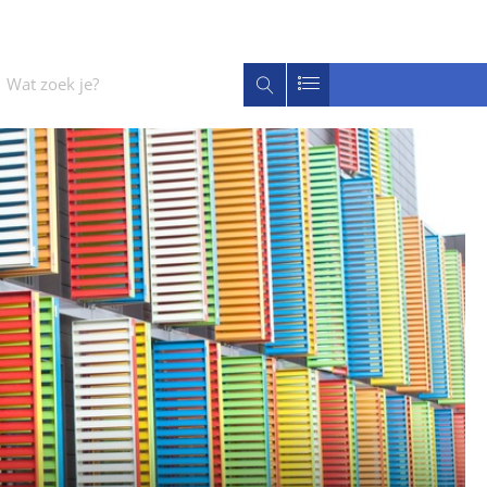
Wat
Zoeken
zoek
je?