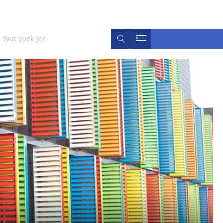
Wat
Zoeken
zoek
je?